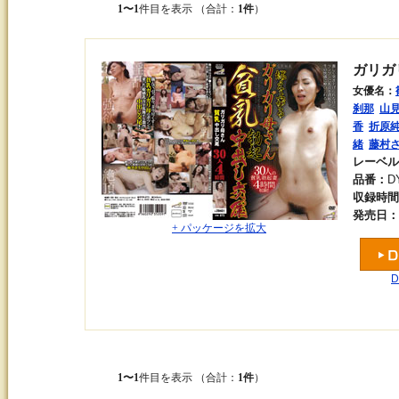
1〜1
件目を表示 （合計：
1件
）
ガリガ
女優名：
刹那
山
香
折原
緒
藤村
レーベル
品番：
D
収録時間
発売日：
+ パッケージを拡大
1〜1
件目を表示 （合計：
1件
）