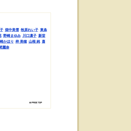
子
畑中美雪
牧原れい子
東条
花
野崎まゆみ
川口凛子
新堂
崎かほり
梓 美穂
山根 純
喜
間麗奈