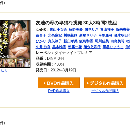
1件
）
友達の母の卑猥な挑発 30人8時間2枚組
女優名：
青山小百合
秋野美鈴
国見りさ
青山祥子
賀来恵美
百合子
北条麻妃
川嶋菜緒
新尾きり子
弓削亜弓
優木明日
ひかり
真矢涼子
新庄孝美
飯島和香
羽川佳美
白鳥美玲
楢
久井 沙良
黒木唯香
朝霧一花
須永佐和子
黒谷りょうこ
仲
レーベル：
ダイナマイトプレミア
品番：
DINM-044
収録時間：
480分
発売日：
2012年3月19日
を拡大
DVD作品購入
デジタル作品購入
1件
）